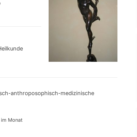
e
Heilkunde
hisch-anthroposophisch-medizinische
g im Monat